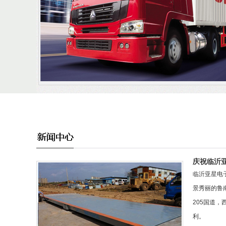
庆祝临沂
临沂亚星电子
景秀丽的鲁
205国道，
利。