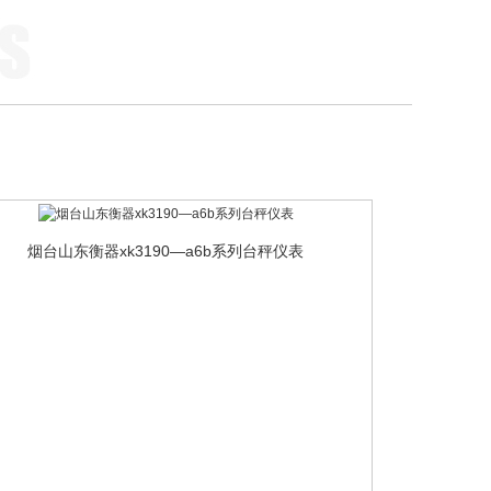
烟台山东衡器xk3190—a6b系列台秤仪表