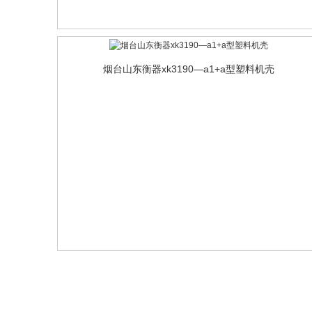
烟台山东衡器xk3190—a1+a型塑料机壳