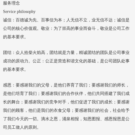
服务理念
Service philosophy
诚信：百德诚为先、百事信为本；人无信不立，业无信不达；诚信是
公司的核心价值观。敬业：为了崇高的事业而奋斗，敬业是公司工作
的基本要求。
团结：众人拾柴火焰高，团结就是力量，精诚团结的团队是公司事业
成功的原动力。公正：公正是营造和谐文化的基础，是公司团队处事
的基本要求。
感恩：要感谢我们的父母，是他们养育了我们；要感谢我们的师长，
是他们培育了我们；要感谢我们的合作伙伴，他们共同搭建了我们成
长的舞台；要感谢我们的竞争对手，他们促进了我们的成长；要感谢
我们的顾客，他们是我们的衣食父母；要感谢我们的社会，社会给予
了我们今天的一切。滴水之恩，涌泉相报，知恩图报、感恩报恩是公
司员工做人的原则。